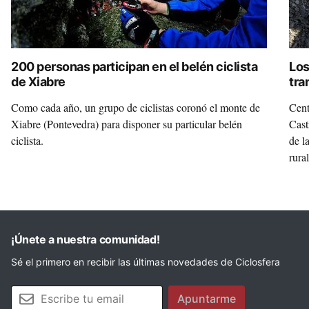
200 personas participan en el belén ciclista
Los
de Xiabre
tra
“in
Como cada año, un grupo de ciclistas coronó el monte de
Cent
Xiabre (Pontevedra) para disponer su particular belén
Cast
ciclista.
de l
rura
bicic
¡Únete a nuestra comunidad!
Sé el primero en recibir las últimas novedades de Ciclosfera
Tu email
Apuntarme