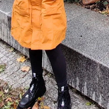
¡Ú
Sé
Ci
Tu ema