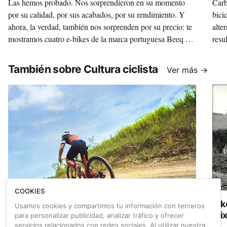
Las hemos probado. Nos sorprendieron en su momento
Carb
por su calidad, por sus acabados, por su rendimiento. Y
bici
ahora, la verdad, también nos sorprenden por su precio: te
alte
mostramos cuatro e-bikes de la marca portuguesa Beeq a
resu
un precio muy recomendable gracias a unos descuentos
espe
que hasta llegan a los mil euros. Urbana, trekking, gravel...
Joan
También sobre Cultura ciclista
Ver más →
¡Elige la tuya y nos cuentas!
COOKIES
Pedal Spain 2026 busca los proyectos gravel
Bik
Usamos cookies y compartimos tu información con terceros
más innovadores para su cita en Zaragoza
Mix
para personalizar publicidad, analizar tráfico y ofrecer
servicios relacionados con redes sociales. Al utilizar nuestra