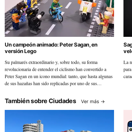
Un campeón animado: Peter Sagan, en
Sag
versión Lego
vel
Su palmarés extraordinario y, sobre todo, su forma
La n
revolucionaria de entender el ciclismo han convertido a
para
Peter Sagan en un icono mundial: tanto, que hasta algunas
cara
de sus hazañas han sido replicadas por uno de sus
compatriotas con figuras Lego y animación stop-motion.
También sobre Ciudades
Ver más →