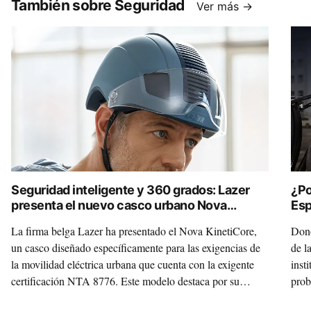
También sobre Seguridad
Ver más →
Seguridad inteligente y 360 grados: Lazer
¿Po
presenta el nuevo casco urbano Nova
Esp
KinetiCore
Cód
La firma belga Lazer ha presentado el Nova KinetiCore,
Dono
un casco diseñado específicamente para las exigencias de
de l
la movilidad eléctrica urbana que cuenta con la exigente
insti
certificación NTA 8776. Este modelo destaca por su
prob
seguridad inteligente, que incluye un sistema de
que 