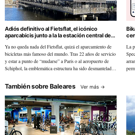
Adiós definitivo al Fietsflat, el icónico
Bik
aparcabicis junto a la la estación central de
cen
Ámsterdam
dig
Ya no queda nada del Fietsflat, quizá el aparcamiento de
La p
bicicletas más famoso del mundo. Tras 22 años de servicio
Spec
y estar a punto de “mudarse” a París o al aeropuerto de
arra
Schiphol, la emblemática estructura ha sido desmantelada
perm
para convertir su acero y hormigón en nuevo mobiliario
turi
urbano y carreteras ecológicas. Esta es la historia de lo que
También sobre Baleares
Ver más →
implica improvisar y el coste que genera no prever bien las
cosas.