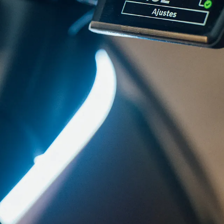
¡Ú
Sé
Ci
Tu ema