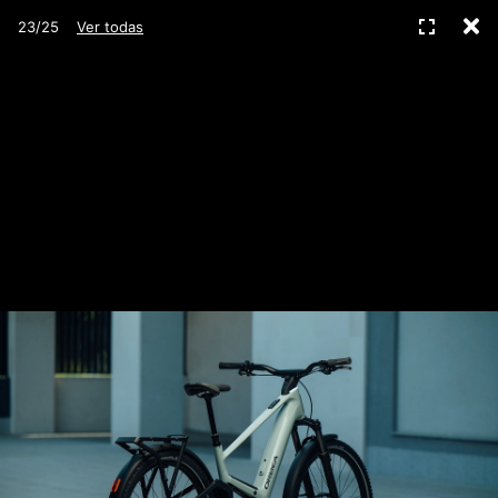
C
Pantall
23/25
Ver todas