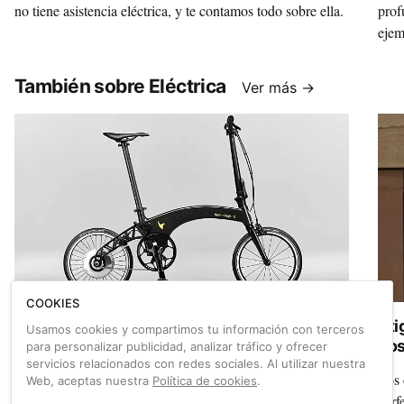
no tiene asistencia eléctrica, y te contamos todo sobre ella.
prof
ejem
de t
grav
También sobre Eléctrica
Ver más →
COOKIES
Hummingbird lanza una bicicleta eléctrica
Sti
Usamos cookies y compartimos tu información con terceros
plegable de apenas diez kilos
do
para personalizar publicidad, analizar tráfico y ofrecer
servicios relacionados con redes sociales. Al utilizar nuestra
Con un peso de sólo 10,3 kilos, el fabricante británico
Los 
Web, aceptas nuestra
Política de cookies
.
Hummingbird asegura haber fabricado la bicicleta eléctrica
perf