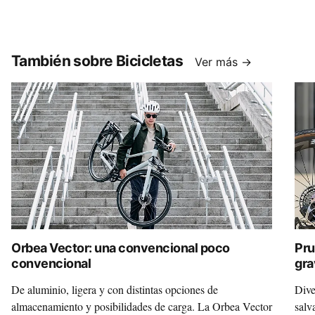
También sobre Bicicletas
Ver más →
Orbea Vector: una convencional poco
Pru
convencional
gra
Mo
De aluminio, ligera y con distintas opciones de
Dive
almacenamiento y posibilidades de carga. La Orbea Vector
salv