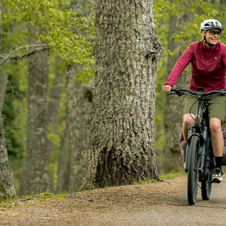
¡Ú
Sé
Ci
Tu ema