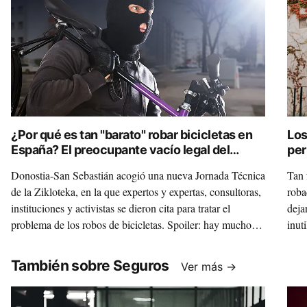
¿Por qué es tan "barato" robar bicicletas en
Los
España? El preocupante vacío legal del
per
Código Penal
tel
Donostia-San Sebastián acogió una nueva Jornada Técnica
Tan 
de la Zikloteka, en la que expertos y expertas, consultoras,
roba
instituciones y activistas se dieron cita para tratar el
deja
problema de los robos de bicicletas. Spoiler: hay mucho
inut
que mejorar en España en cuanto a normativa y registro.
ofre
También sobre Seguros
Ver más →