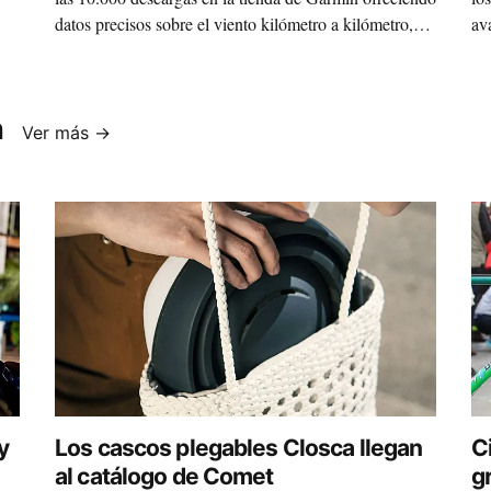
datos precisos sobre el viento kilómetro a kilómetro,
av
sin suscripciones y gratis.
39
n
Ver más →
y
Los cascos plegables Closca llegan
C
al catálogo de Comet
g