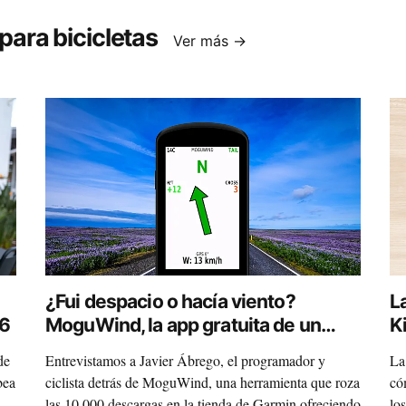
ara bicicletas
Ver más →
¿Fui despacio o hacía viento?
L
P6
MoguWind, la app gratuita de un
K
ciclista español que triunfa en
c
de
Entrevistamos a Javier Ábrego, el programador y
La
Garmin
p
bea
ciclista detrás de MoguWind, una herramienta que roza
có
las 10.000 descargas en la tienda de Garmin ofreciendo
lo