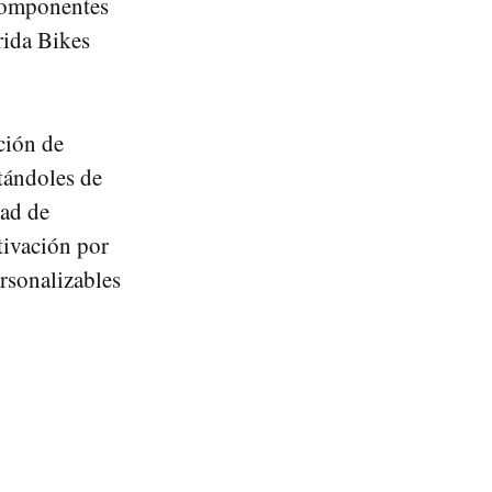
 componentes
rida Bikes
ción de
tándoles de
dad de
tivación por
ersonalizables