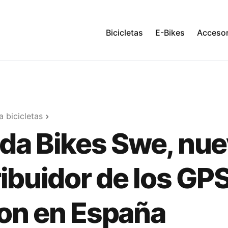
Bicicletas
E-Bikes
Accesor
 bicicletas
da Bikes Swe, nu
ribuidor de los GP
on en España