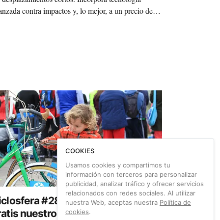
anzada contra impactos y, lo mejor, a un precio de
,99€. Tecnología punta y muy accesible.
COOKIES
Usamos cookies y compartimos tu
información con terceros para personalizar
publicidad, analizar tráfico y ofrecer servicios
relacionados con redes sociales. Al utilizar
iclosfera #28: dónde encontrar
nuestra Web, aceptas nuestra
Política de
ratis nuestro número de primavera
cookies
.