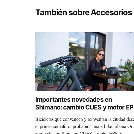
También sobre Accesorios p
Importantes novedades en
Shimano: cambio CUES y motor E
Bicicletas que convencen y reinventan la ciudad des
el primer semáforo: probamos una e-bike urbana Or
equipada con Shimano CUES y motor EP6, y