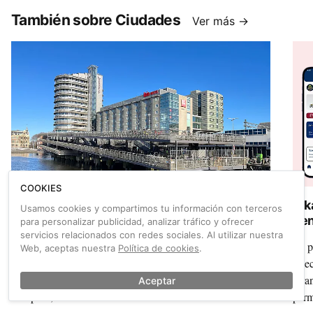
También sobre Ciudades
Ver más →
COOKIES
Adiós definitivo al Fietsflat, el icónico
Bik
Usamos cookies y compartimos tu información con terceros
aparcabicis junto a la la estación central de
cen
para personalizar publicidad, analizar tráfico y ofrecer
Ámsterdam
dig
servicios relacionados con redes sociales. Al utilizar nuestra
Ya no queda nada del Fietsflat, quizá el aparcamiento de
La p
Web, aceptas nuestra
Política de cookies
.
bicicletas más famoso del mundo. Tras 22 años de servicio
Spec
y estar a punto de “mudarse” a París o al aeropuerto de
arra
Aceptar
Schiphol, la emblemática estructura ha sido desmantelada
perm