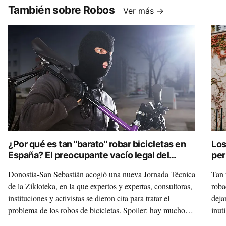
También sobre Robos
Ver más →
¿Por qué es tan "barato" robar bicicletas en
Los
España? El preocupante vacío legal del
per
Código Penal
tel
Donostia-San Sebastián acogió una nueva Jornada Técnica
Tan 
de la Zikloteka, en la que expertos y expertas, consultoras,
roba
instituciones y activistas se dieron cita para tratar el
deja
problema de los robos de bicicletas. Spoiler: hay mucho
inut
que mejorar en España en cuanto a normativa y registro.
ofre