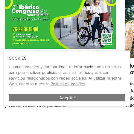
COOKIES
Bicis, ciudades y futuro en Santiago:
¡No
Usamos cookies y compartimos tu información con terceros
Congreso Ibérico de la Bicicleta 2025
Mov
para personalizar publicidad, analizar tráfico y ofrecer
servicios relacionados con redes sociales. Al utilizar nuestra
Desde hoy y hasta el 29 de junio, Santiago de Compostela
Este
Web, aceptas nuestra
Política de cookies
.
acoge el 21º Congreso Ibérico “La Bicicleta y la Ciudad”,
en l
la cita de referencia sobre movilidad sostenible, urbanismo
enti
Aceptar
y cultura ciclista en la península.
cono
para
También sobre Inversión
Ver más →