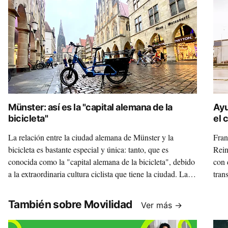
Münster: así es la "capital alemana de la
Ayu
bicicleta"
el 
La relación entre la ciudad alemana de Münster y la
Fran
bicicleta es bastante especial y única: tanto, que es
Rein
conocida como la "capital alemana de la bicicleta", debido
con 
a la extraordinaria cultura ciclista que tiene la ciudad. La
tran
recorremos sobre una bicicleta de lujo, la Velo de Ville
al l
Loady, ya que la marca alemana Velo de Ville tiene su
reco
También sobre Movilidad
Ver más →
cuartel general muy cerca de este paraíso ciclista.
palp