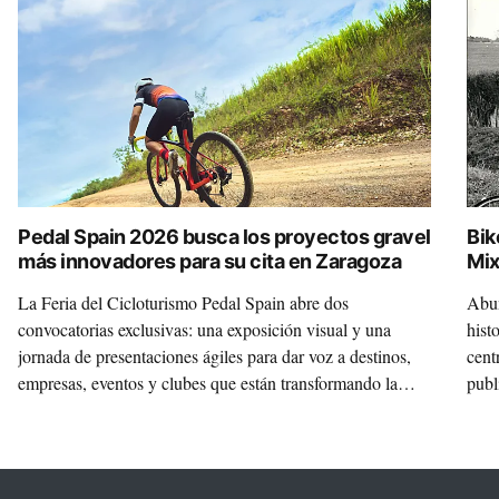
Pedal Spain 2026 busca los proyectos gravel
Bik
más innovadores para su cita en Zaragoza
Mix
La Feria del Cicloturismo Pedal Spain abre dos
Abun
convocatorias exclusivas: una exposición visual y una
hist
jornada de presentaciones ágiles para dar voz a destinos,
cent
empresas, eventos y clubes que están transformando la
publ
disciplina.
Mixt
un m
inte
que 