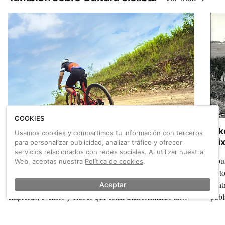
COOKIES
Pedal Spain 2026 busca los proyectos gravel
Bik
Usamos cookies y compartimos tu información con terceros
más innovadores para su cita en Zaragoza
Mix
para personalizar publicidad, analizar tráfico y ofrecer
servicios relacionados con redes sociales. Al utilizar nuestra
La Feria del Cicloturismo Pedal Spain abre dos
Abun
Web, aceptas nuestra
Política de cookies
.
convocatorias exclusivas: una exposición visual y una
hist
jornada de presentaciones ágiles para dar voz a destinos,
cent
Aceptar
empresas, eventos y clubes que están transformando la
publ
disciplina.
Mixt
un m