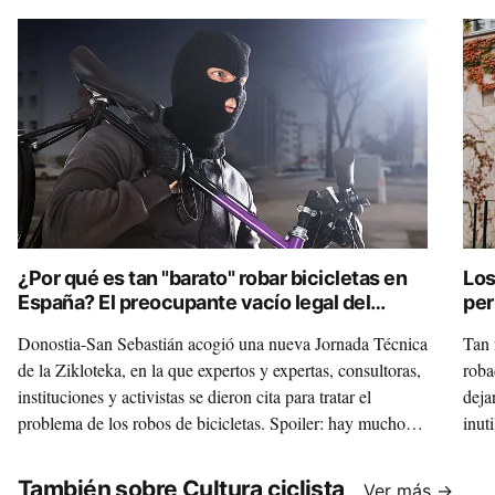
¿Por qué es tan "barato" robar bicicletas en
Los
España? El preocupante vacío legal del
per
Código Penal
tel
Donostia-San Sebastián acogió una nueva Jornada Técnica
Tan 
de la Zikloteka, en la que expertos y expertas, consultoras,
roba
instituciones y activistas se dieron cita para tratar el
deja
problema de los robos de bicicletas. Spoiler: hay mucho
inut
que mejorar en España en cuanto a normativa y registro.
ofre
También sobre Cultura ciclista
Ver más →