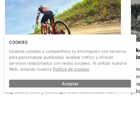
COOKIES
Pedal Spain 2026 busca los proyectos gravel
Bik
Usamos cookies y compartimos tu información con terceros
más innovadores para su cita en Zaragoza
Mix
para personalizar publicidad, analizar tráfico y ofrecer
servicios relacionados con redes sociales. Al utilizar nuestra
La Feria del Cicloturismo Pedal Spain abre dos
Abun
Web, aceptas nuestra
Política de cookies
.
convocatorias exclusivas: una exposición visual y una
hist
jornada de presentaciones ágiles para dar voz a destinos,
cent
Aceptar
empresas, eventos y clubes que están transformando la
publ
disciplina.
Mixt
un m
También sobre Bike polo
Ver más →
inte
que 