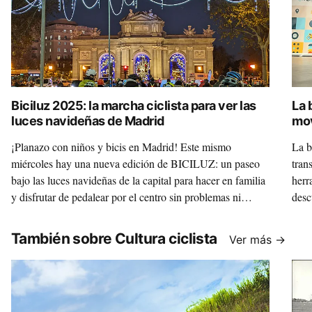
Biciluz 2025: la marcha ciclista para ver las
La 
luces navideñas de Madrid
mov
¡Planazo con niños y bicis en Madrid! Este mismo
La b
miércoles hay una nueva edición de BICILUZ: un paseo
tran
bajo las luces navideñas de la capital para hacer en familia
herr
y disfrutar de pedalear por el centro sin problemas ni
desc
miedos.
este
redo
También sobre Cultura ciclista
Ver más →
al t
Movi
Caso