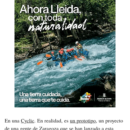
En una
Cyclic
. En realidad, es
un prototipo
, un proyecto
de una gente de Zaragoza que se han lanzado a esta