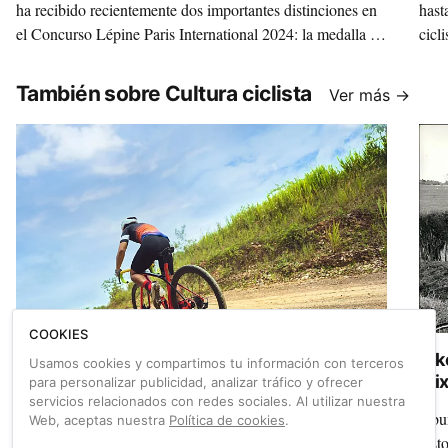
ha recibido recientemente dos importantes distinciones en
hast
el Concurso Lépine Paris International 2024: la medalla de
cicl
plata y la medalla de la Ciudad de París. Un trailer y un
Comm
troley para facilitar el transporte de prácticamente cualquier
Trip
También sobre Cultura ciclista
Ver más →
cosa en una bicicleta.
COOKIES
Pedal Spain 2026 busca los proyectos gravel
Bik
Usamos cookies y compartimos tu información con terceros
más innovadores para su cita en Zaragoza
Mix
para personalizar publicidad, analizar tráfico y ofrecer
servicios relacionados con redes sociales. Al utilizar nuestra
La Feria del Cicloturismo Pedal Spain abre dos
Abun
Web, aceptas nuestra
Política de cookies
.
convocatorias exclusivas: una exposición visual y una
hist