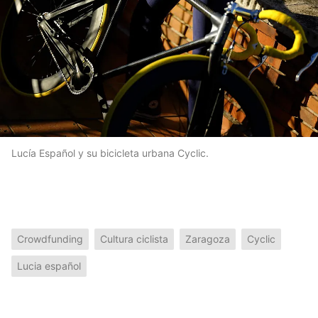
Lucía Español y su bicicleta urbana Cyclic.
Crowdfunding
Cultura ciclista
Zaragoza
Cyclic
Lucia español