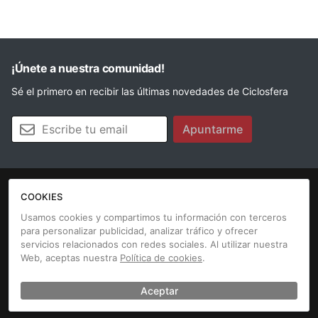
¡Únete a nuestra comunidad!
Sé el primero en recibir las últimas novedades de Ciclosfera
Tu email
Apuntarme
COOKIES
La revista
Anúnciate
Contacto
Usamos cookies y compartimos tu información con terceros
para personalizar publicidad, analizar tráfico y ofrecer
Aviso legal
Política de cookies
servicios relacionados con redes sociales. Al utilizar nuestra
Web, aceptas nuestra
Política de cookies
.
Aceptar