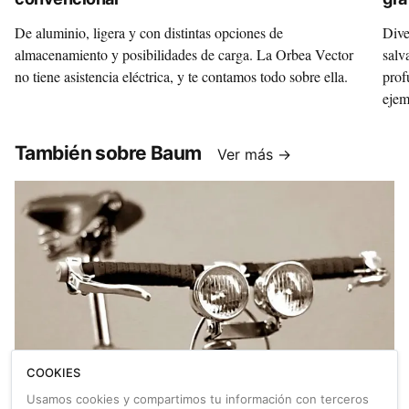
Mo
De aluminio, ligera y con distintas opciones de
Dive
almacenamiento y posibilidades de carga. La Orbea Vector
salv
no tiene asistencia eléctrica, y te contamos todo sobre ella.
prof
ejem
de t
grav
También sobre Baum
Ver más →
COOKIES
Usamos cookies y compartimos tu información con terceros