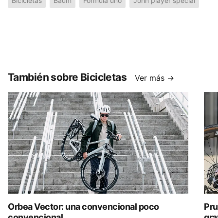
Bicicletas
Baum
Fórmula uno
John player special
También sobre Bicicletas
Ver más →
Orbea Vector: una convencional poco
Pru
convencional
gra