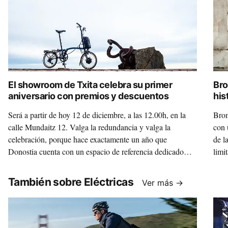
El showroom de Txita celebra su primer
Bro
aniversario con premios y descuentos
his
Será a partir de hoy 12 de diciembre, a las 12.00h, en la
Brom
calle Mundaitz 12. Valga la redundancia y valga la
con 
celebración, porque hace exactamente un año que
de l
Donostia cuenta con un espacio de referencia dedicado
limi
exclusivamente a las cargobikes y a las icónicas Brompton.
home
Y, como buena celebración, también hay descuentos y
arte
También sobre Eléctricas
Ver más →
premios. Te lo contamos.
icon
sept