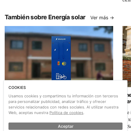
mund
También sobre Energía solar
Ver más →
COOKIES
Un cargador de e-bikes con energía solar en
Ene
Usamos cookies y compartimos tu información con terceros
el Camino de Santiago
cla
para personalizar publicidad, analizar tráfico y ofrecer
servicios relacionados con redes sociales. Al utilizar nuestra
Energía solar directa a la batería de tu bicicleta eléctrica.
¿Te 
Web, aceptas nuestra
Política de cookies
.
Sostenibilidad en mayúsculas en el Camino de Santiago.
un t
La empresa de tótems solares Solarcycle ha instalado la
es S
Aceptar