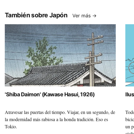
También sobre Japón
Ver más →
'Shiba Daimon' (Kawase Hasui, 1926)
Ilu
Atravesar las puertas del tiempo. Viajar, en un segundo, de
Todo
la modernidad más rabiosa a la honda tradición. Eso es
bici
Tokio.
un p
cicl