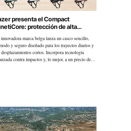
azer presenta el Compact
inetiCore: protección de alta
alidad a precio accesible para
 innovadora marca belga lanza un casco sencillo,
rincipiantes
modo y seguro diseñado para los trayectos diarios y
s desplazamientos cortos. Incorpora tecnología
anzada contra impactos y, lo mejor, a un precio de
,99€. Tecnología punta y muy accesible.