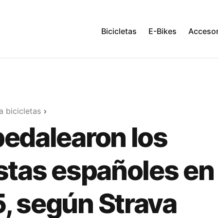
Bicicletas
E-Bikes
Accesor
 bicicletas
pedalearon los
istas españoles en
, según Strava