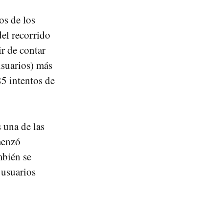
os de los
el recorrido
ir de contar
usuarios) más
85 intentos de
 una de las
menzó
mbién se
 usuarios