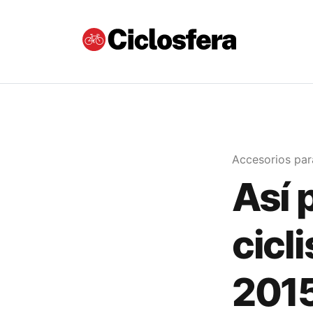
Accesorios para
Así 
cicl
2015