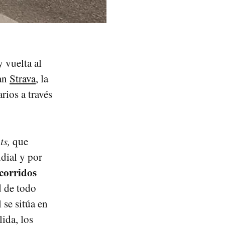
 vuelta al
san
Strava
, la
rios a través
ts,
que
dial y por
corridos
d de todo
se sitúa en
ida, los