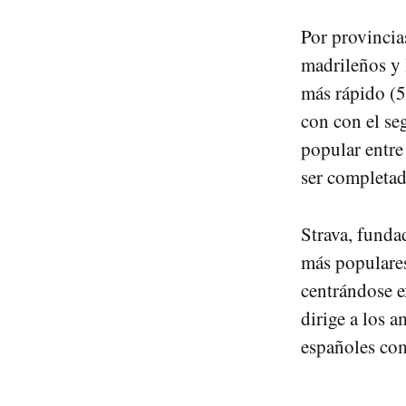
Por provincia
madrileños y 
más rápido (5
con con el se
popular entre 
ser completad
Strava, fund
más populares
centrándose e
dirige a los a
españoles com