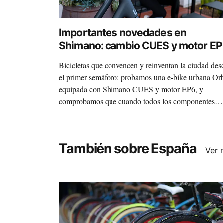
Importantes novedades en
Shimano: cambio CUES y motor E
Bicicletas que convencen y reinventan la ciudad des
el primer semáforo: probamos una e-bike urbana Or
equipada con Shimano CUES y motor EP6, y
comprobamos que cuando todos los componentes
trabajan como uno solo moverse por la ciudad es
mucho más fácil, limpio, sano y divertido.
También sobre España
Ver 