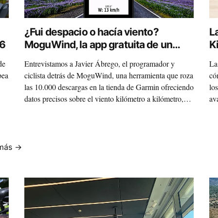
¿Fui despacio o hacía viento?
L
P6
MoguWind, la app gratuita de un
K
ciclista español que triunfa en
c
de
Entrevistamos a Javier Ábrego, el programador y
La
Garmin
p
bea
ciclista detrás de MoguWind, una herramienta que roza
có
las 10.000 descargas en la tienda de Garmin ofreciendo
lo
datos precisos sobre el viento kilómetro a kilómetro,
av
sin suscripciones y gratis.
39
más →