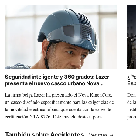
Seguridad inteligente y 360 grados: Lazer
¿Po
presenta el nuevo casco urbano Nova
Esp
KinetiCore
Cód
La firma belga Lazer ha presentado el Nova KinetiCore,
Dono
un casco diseñado específicamente para las exigencias de
de l
la movilidad eléctrica urbana que cuenta con la exigente
insti
certificación NTA 8776. Este modelo destaca por su
prob
seguridad inteligente, que incluye un sistema de
que 
iluminación LED de 360° con luz de freno integrada para
También sobre Accidentes
Ver más →