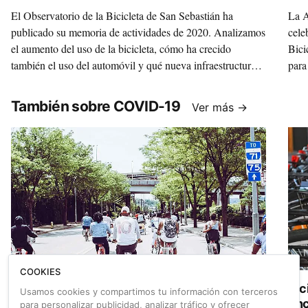
pandemia
El Observatorio de la Bicicleta de San Sebastián ha
La A
publicado su memoria de actividades de 2020. Analizamos
cele
el aumento del uso de la bicicleta, cómo ha crecido
Bici
también el uso del automóvil y qué nueva infraestructura
para
ciclista se está generando (foto: Txindoki).
También sobre COVID-19
Ver más →
COOKIES
Strava lo confirma: el número de ciclistas se
Bic
Usamos cookies y compartimos tu información con terceros
dispara en todo el mundo
enc
para personalizar publicidad, analizar tráfico y ofrecer