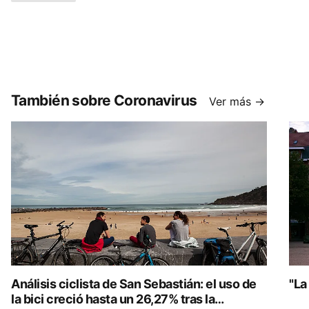
También sobre Coronavirus
Ver más →
Análisis ciclista de San Sebastián: el uso de
"La
la bici creció hasta un 26,27% tras la