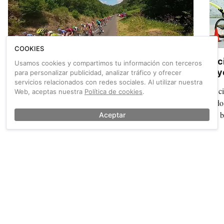
COOKIES
Los saltos sobre el pelotón del Tour:
Bic
Usamos cookies y compartimos tu información con terceros
¿Temeridad o espectáculo?
Icy
para personalizar publicidad, analizar tráfico y ofrecer
servicios relacionados con redes sociales. Al utilizar nuestra
Durante la décima etapa del Tour de Francia, Valentin
El c
Web, aceptas nuestra
Política de cookies
.
Anouilh saltó por encima del pelotón. Las opiniones sobre
todo
su gesta están divididas.
La b
Aceptar
También sobre Vídeos
Ver más →