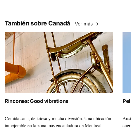
También sobre Canadá
Ver más →
Rincones: Good vibrations
Pel
Comida sana, deliciosa y mucha diversión. Una ubicación
Aust
inmejorable en la zona más encantadora de Montreal,
cuer