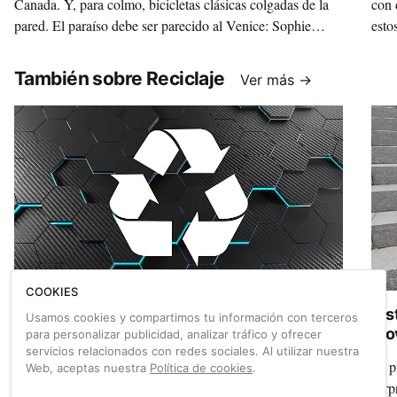
Canada. Y, para colmo, bicicletas clásicas colgadas de la
con 
pared. El paraíso debe ser parecido al Venice: Sophie
esto
Chenier, su dueña, nos invita a recorrerlo.
También sobre Reciclaje
Ver más →
COOKIES
Descarbonizarse: ¿Se pueden reciclar los
Sis
Usamos cookies y compartimos tu información con terceros
cuadros de carbono?
mov
para personalizar publicidad, analizar tráfico y ofrecer
servicios relacionados con redes sociales. Al utilizar nuestra
El carbono, aunque caro, es un material que sigue
Te p
Web, aceptas nuestra
Política de cookies
.
resultando muy atractivo a la hora de comprar una
sorp