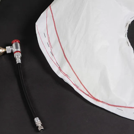
¡Ú
Sé
Ci
Tu ema