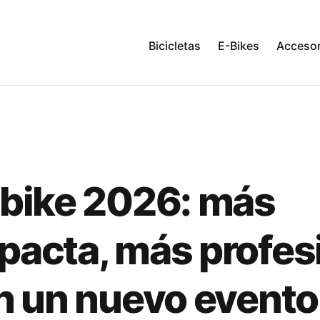
Bicicletas
E-Bikes
Accesor
bike 2026: más
acta, más profes
n un nuevo evento