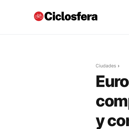
Ciudades
Euro
comp
y co