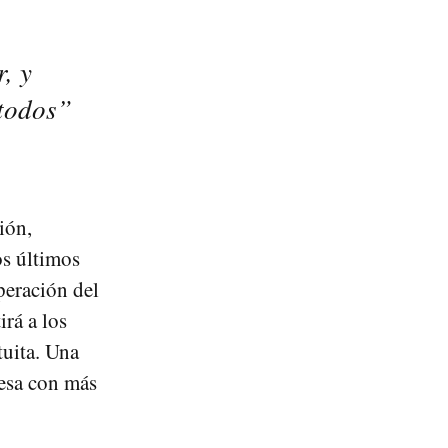
, y
 todos”
ión,
os últimos
peración del
irá a los
tuita. Una
resa con más