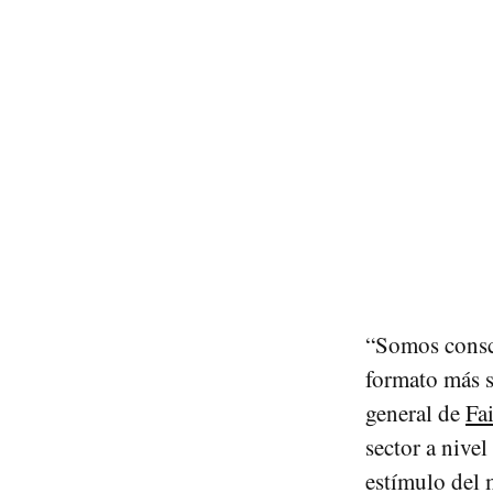
“Somos consci
formato más s
general de
Fa
sector a nive
estímulo del 