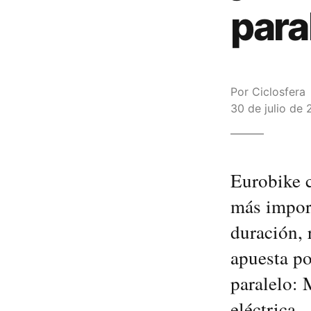
para
Por
Ciclosfera
30 de julio de 
Eurobike c
más import
duración, 
apuesta po
paralelo: 
eléctrica.