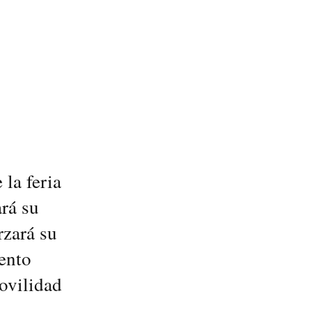
la feria
ará su
rzará su
ento
ovilidad