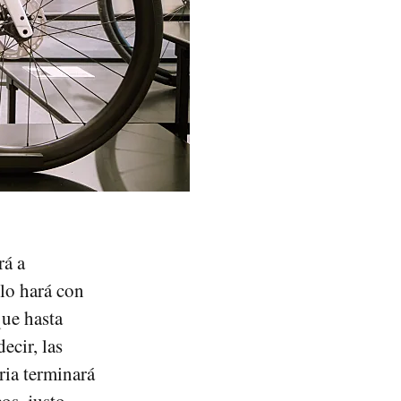
rá a
 lo hará con
ue hasta
ecir, las
ria terminará