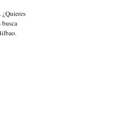
d. ¿Quieres
 busca
Bilbao.