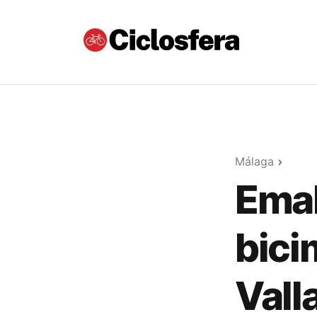
Málaga
Ema
bici
Vall