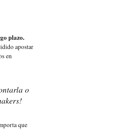
rgo plazo.
cidido apostar
os en
ontarla o
makers!
importa que