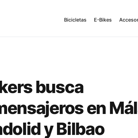
Bicicletas
E-Bikes
Accesor
kers busca
mensajeros en Mál
adolid y Bilbao