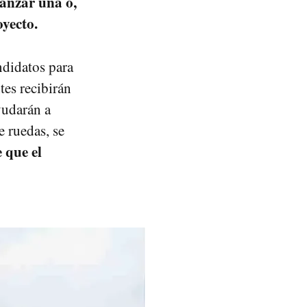
lanzar una o,
yecto.
ndidatos para
tes recibirán
yudarán a
e ruedas, se
 que el