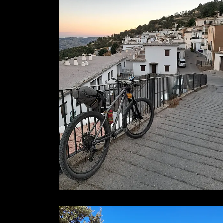
La revista
Anúnciate
Contacto