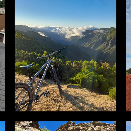
¡Ú
Sé
Ci
Tu ema