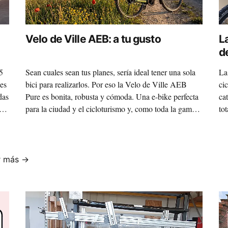
Velo de Ville AEB: a tu gusto
L
d
a
5
Sean cuales sean tus planes, sería ideal tener una sola
La
kes
bici para realizarlos. Por eso la Velo de Ville AEB
ci
das
Pure es bonita, robusta y cómoda. Una e-bike perfecta
ca
para la ciudad y el cicloturismo y, como toda la gama
to
de
Velo de Ville, muy personalizable: ¡entra en el
do
configurador de la marca y alucina porque, por
ejemplo, puedes elegir entre 35 colores disponibles!
r más →