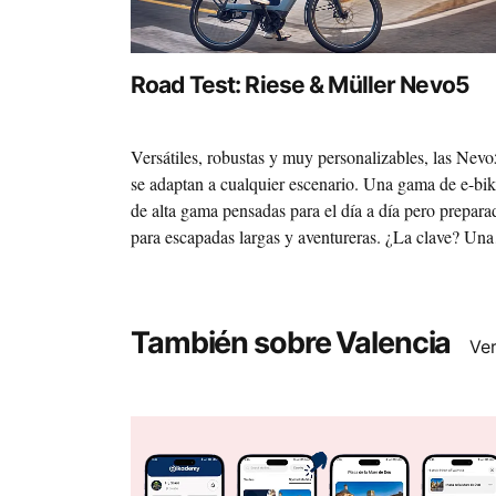
Road Test: Riese & Müller Nevo5
Versátiles, robustas y muy personalizables, las Nevo
se adaptan a cualquier escenario. Una gama de e-bi
de alta gama pensadas para el día a día pero prepara
para escapadas largas y aventureras. ¿La clave? Una
plataforma sólida sobre la que, gracias a la variedad 
motores y componentes, construir la máquina de tus
sueños.
También sobre Valencia
Ve