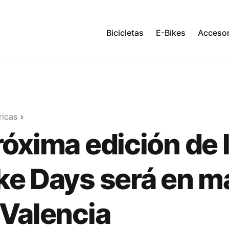
Bicicletas
E-Bikes
Accesor
ricas
róxima edición de 
ke Days será en m
 Valencia