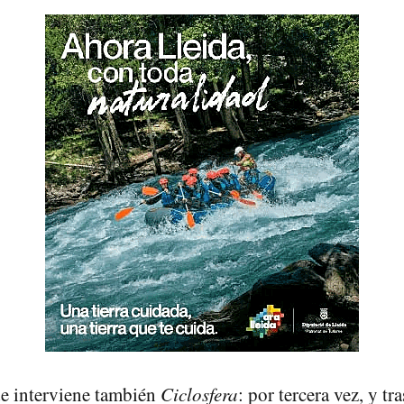
e interviene también
Ciclosfera
: por tercera vez, y tra