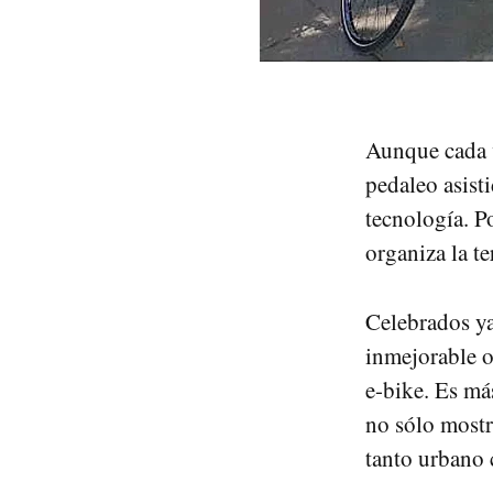
Aunque cada v
pedaleo asist
tecnología. P
organiza la t
Celebrados y
inmejorable o
e-bike. Es má
no sólo mostr
tanto urbano