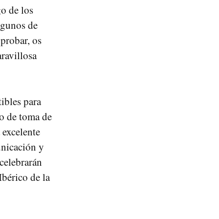
go de los
lgunos de
 probar, os
ravillosa
tibles para
to de toma de
 excelente
unicación y
celebrarán
Ibérico de la