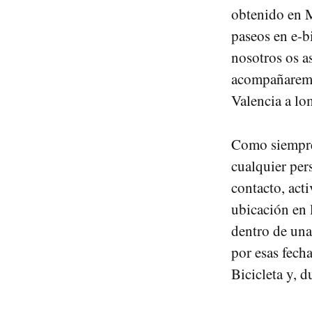
obtenido en M
paseos en e-b
nosotros os a
acompañaremos
Valencia a lo
Como siempre,
cualquier per
contacto, act
ubicación en 
dentro de una
por esas fech
Bicicleta y, d