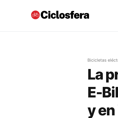
Bicicletas eléct
La p
E-Bi
y en