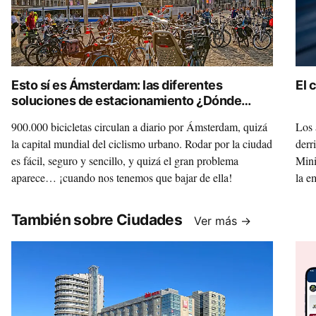
Esto sí es Ámsterdam: las diferentes
El 
soluciones de estacionamiento ¿Dónde
dejamos la bici?
900.000 bicicletas circulan a diario por Ámsterdam, quizá
Los 
la capital mundial del ciclismo urbano. Rodar por la ciudad
derr
es fácil, seguro y sencillo, y quizá el gran problema
Mini
aparece… ¡cuando nos tenemos que bajar de ella!
la e
sele
También sobre Ciudades
Ver más →