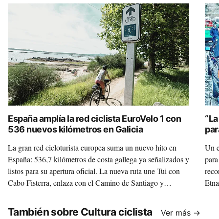
España amplía la red ciclista EuroVelo 1 con
“La
536 nuevos kilómetros en Galicia
par
Rid
La gran red cicloturista europea suma un nuevo hito en
Un e
España: 536,7 kilómetros de costa gallega ya señalizados y
para
listos para su apertura oficial. La nueva ruta une Tui con
reco
Cabo Fisterra, enlaza con el Camino de Santiago y
Etna
refuerza el papel de Galicia como destino cicloturista de
primer nivel. Una noticia magnífica para quienes entienden
También sobre Cultura ciclista
Ver más →
la bicicleta no solo como deporte, sino como una forma