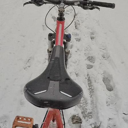
¡Ú
Sé
Ci
Tu ema