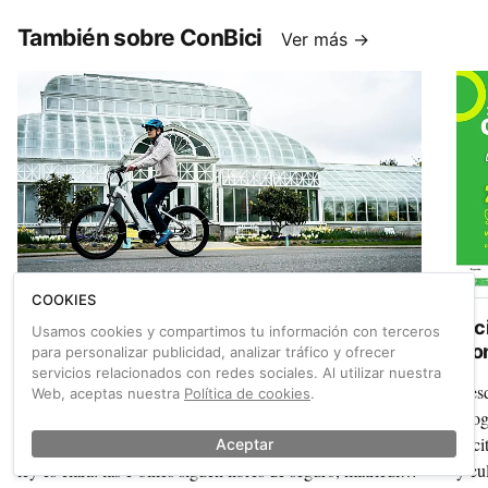
revista centrada en el ciclismo urbano?
ONG
También sobre ConBici
Ver más →
COOKIES
Las bicicletas eléctricas no necesitan
Bic
Usamos cookies y compartimos tu información con terceros
seguro obligatorio, salvo que sean speed
Con
para personalizar publicidad, analizar tráfico y ofrecer
pedelecs
servicios relacionados con redes sociales. Al utilizar nuestra
La nueva normativa estatal sobre el seguro obligatorio para
Desd
Web, aceptas nuestra
Política de cookies
.
vehículos personales ligeros no afecta a la mayoría de
acog
bicicletas eléctricas que circulan a diario por Europa. La
la c
Aceptar
ley es clara: las e-bikes siguen libres de seguro, matrícula o
y cu