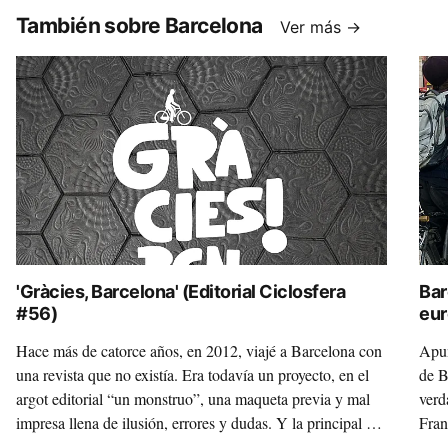
También sobre Barcelona
Ver más →
'Gràcies, Barcelona' (Editorial Ciclosfera
Bar
#56)
eur
‘Bi
Hace más de catorce años, en 2012, viajé a Barcelona con
Apun
una revista que no existía. Era todavía un proyecto, en el
de B
argot editorial “un monstruo”, una maqueta previa y mal
verd
impresa llena de ilusión, errores y dudas. Y la principal de
Fran
ellas era… ¿Tiene de verdad sentido lanzar en España una
los 