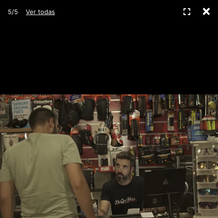
C
Pantall
5/5
Ver todas