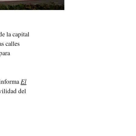
e la capital
s calles
para
informa
El
vilidad del