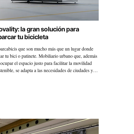
ovality: la gran solución para
arcar tu bicicleta
arcabicis que son mucho más que un lugar donde
jar tu bici o patinete. Mobiliario urbano que, además
 ocupar el espacio justo para facilitar la movilidad
stenible, se adapta a las necesidades de ciudades y
rsonas. Bienvenidos a Novality, una empresa
pañola que a base de creatividad, tecnología,
ofesionalidad y entusiasmo promete revolucionar la
raestructura ciclista de las ciudades.