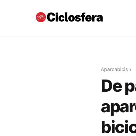
Aparcabicis
De p
apar
bici