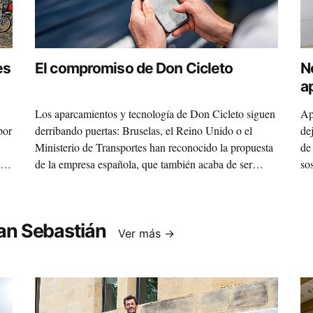
es
El compromiso de Don Cicleto
N
ap
Los aparcamientos y tecnología de Don Cicleto siguen
Ap
por
derribando puertas: Bruselas, el Reino Unido o el
de
Ministerio de Transportes han reconocido la propuesta
de
 de
de la empresa española, que también acaba de ser
so
seleccionada como una de las más sostenibles del
pe
mundo.
es
pr
an Sebastián
inf
Ver más →