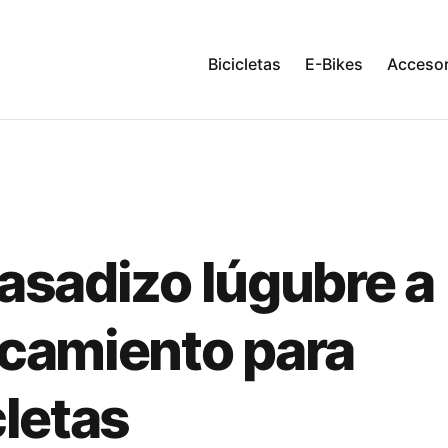
Bicicletas
E-Bikes
Accesor
asadizo lúgubre a
camiento para
cletas