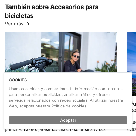
‘Soy
También sobre Accesorios para
suti
bicicletas
Ver más →
COOKIES
Usamos cookies y compartimos tu información con terceros
para personalizar publicidad, analizar tráfico y ofrecer
servicios relacionados con redes sociales. Al utilizar nuestra
Importantes novedades en Shimano: cambio
¿Fu
Web, aceptas nuestra
Política de cookies
.
CUES y motor EP6
app
tri
Aceptar
Bicicletas que convencen y reinventan la ciudad desde el
Entr
primer semáforo: probamos una e-bike urbana Orbea
detr