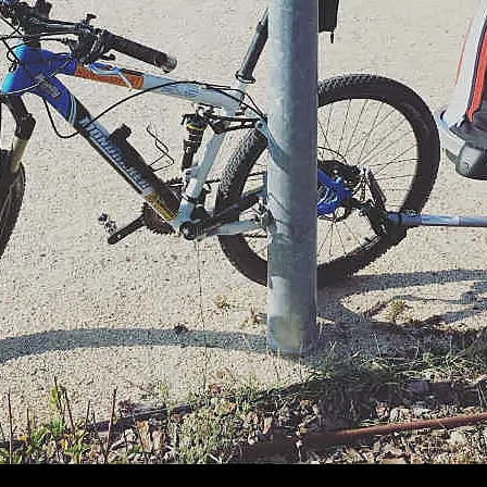
¡Ú
Sé
Ci
Tu ema