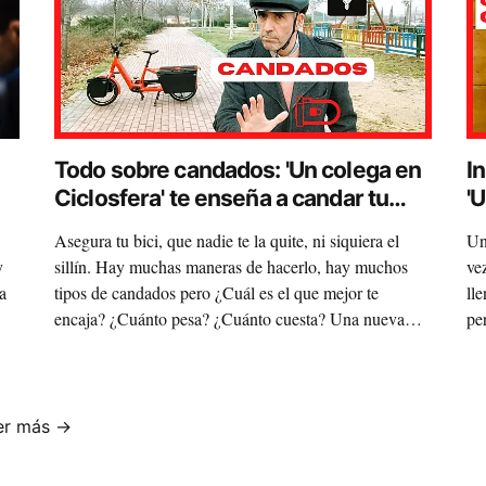
Todo sobre candados: 'Un colega en
In
Ciclosfera' te enseña a candar tu
'
bicicleta
l
Asegura tu bici, que nadie te la quite, ni siquiera el
Un
y
sillín. Hay muchas maneras de hacerlo, hay muchos
ve
a
tipos de candados pero ¿Cuál es el que mejor te
ll
encaja? ¿Cuánto pesa? ¿Cuánto cuesta? Una nueva
pe
entrega de "Un colega en Ciclosfera" para despejar
qu
algunas dudas y darte algunos truquillos que te vendrán
ac
estupendamente para dejar tu bici a buen recaudo.
er más →