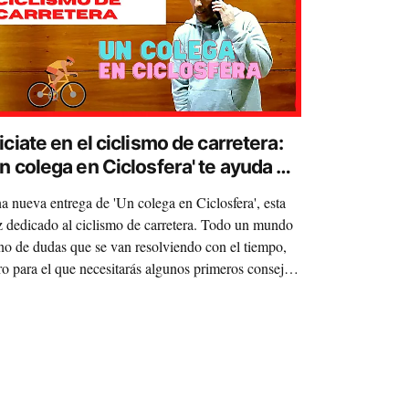
iciate en el ciclismo de carretera:
Un colega en Ciclosfera' te ayuda en
os primeros pasos
a nueva entrega de 'Un colega en Ciclosfera', esta
z dedicado al ciclismo de carretera. Todo un mundo
eno de dudas que se van resolviendo con el tiempo,
ro para el que necesitarás algunos primeros consejos
e te harán el comienzo más sencillo y te permitirán
ertar en esas primeras decisiones.