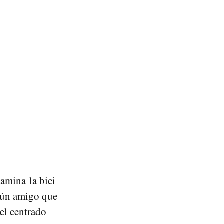
xamina la bici
lgún amigo que
el centrado