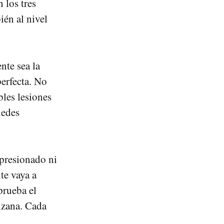
n los tres
ién al nivel
te sea la
perfecta. No
bles lesiones
uedes
 presionado ni
te vaya a
prueba el
anzana. Cada