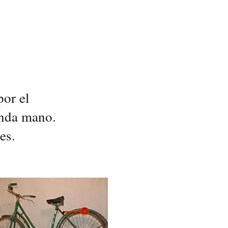
por el
unda mano.
es.