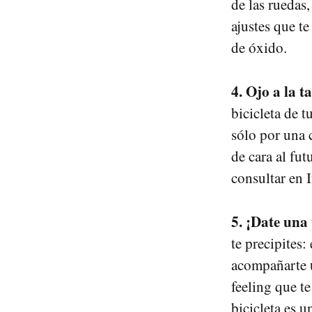
de las ruedas,
ajustes que t
de óxido.
4. Ojo a la ta
bicicleta de t
sólo por una 
de cara al fut
consultar en 
5. ¡Date una 
te precipites
acompañarte 
feeling que t
bicicleta es 