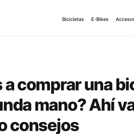
Bicicletas
E-Bikes
Accesor
 a comprar una bic
nda mano? Ahí v
o consejos