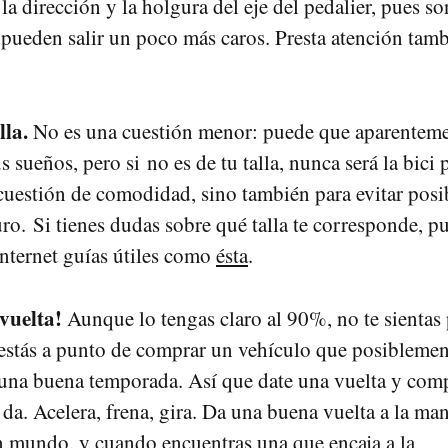
 la dirección y la holgura del eje del pedalier, pues so
e pueden salir un poco más caros. Presta atención tamb
lla.
No es una cuestión menor: puede que aparentemen
us sueños, pero si no es de tu talla, nunca será la bici 
cuestión de comodidad, sino también para evitar posi
uro. Si tienes dudas sobre qué talla te corresponde, p
Internet guías útiles como
ésta
.
vuelta!
Aunque lo tengas claro al 90%, no te sientas
: estás a punto de comprar un vehículo que posiblemen
una buena temporada. Así que date una vuelta y com
e da. Acelera, frena, gira. Da una buena vuelta a la m
un mundo, y cuando encuentras una que encaja a la