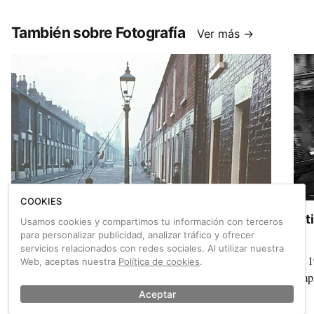
disciplina.
Mixt
un m
También sobre Fotografía
Ver más →
inte
que 
COOKIES
Ultimátum: ‘Belfast’ (Brian Seed, 1962)
Ult
Usamos cookies y compartimos tu información con terceros
para personalizar publicidad, analizar tráfico y ofrecer
servicios relacionados con redes sociales. Al utilizar nuestra
Por la cámara de Seed desfilaron Marilyn Monroe, Arthur
Es 1
Web, aceptas nuestra
Política de cookies
.
Miller, Winston Churchill, Margaret Thatcher, Rudolf
limp
Nureyev o la reina Isabel II, pero también esta niña
Aceptar
anónima, pelirroja y tan mágica y resplandeciente como su