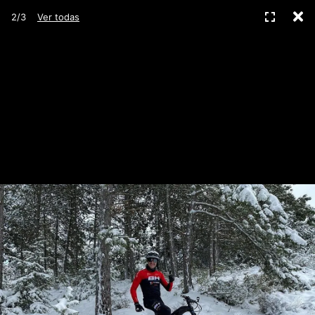
C
Pantall
2/3
Ver todas