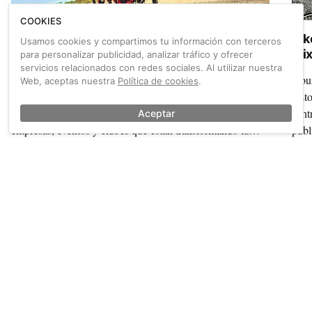
COOKIES
Pedal Spain 2026 busca los proyectos gravel
Bik
Usamos cookies y compartimos tu información con terceros
más innovadores para su cita en Zaragoza
Mix
para personalizar publicidad, analizar tráfico y ofrecer
servicios relacionados con redes sociales. Al utilizar nuestra
La Feria del Cicloturismo Pedal Spain abre dos
Abun
Web, aceptas nuestra
Política de cookies
.
convocatorias exclusivas: una exposición visual y una
hist
jornada de presentaciones ágiles para dar voz a destinos,
cent
Aceptar
empresas, eventos y clubes que están transformando la
publ
disciplina.
Mixt
un m
También sobre Mujeres
Ver más →
inte
que 