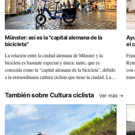
Münster: así es la "capital alemana de la
Ayu
bicicleta"
el 
La relación entre la ciudad alemana de Münster y la
Fran
bicicleta es bastante especial y única: tanto, que es
Rein
conocida como la "capital alemana de la bicicleta", debido
con 
a la extraordinaria cultura ciclista que tiene la ciudad. La
tran
recorremos sobre una bicicleta de lujo, la Velo de Ville
al l
Loady, ya que la marca alemana Velo de Ville tiene su
reco
También sobre Cultura ciclista
Ver más →
cuartel general muy cerca de este paraíso ciclista.
palp