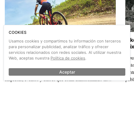
COOKIES
Pedal Spain 2026 busca los proyectos gravel
Bik
Usamos cookies y compartimos tu información con terceros
más innovadores para su cita en Zaragoza
Mix
para personalizar publicidad, analizar tráfico y ofrecer
servicios relacionados con redes sociales. Al utilizar nuestra
La Feria del Cicloturismo Pedal Spain abre dos
Abun
Web, aceptas nuestra
Política de cookies
.
convocatorias exclusivas: una exposición visual y una
hist
jornada de presentaciones ágiles para dar voz a destinos,
cent
Aceptar
empresas, eventos y clubes que están transformando la
publ
disciplina.
Mixt
un m
También sobre Canyon
Ver más →
inte
que 