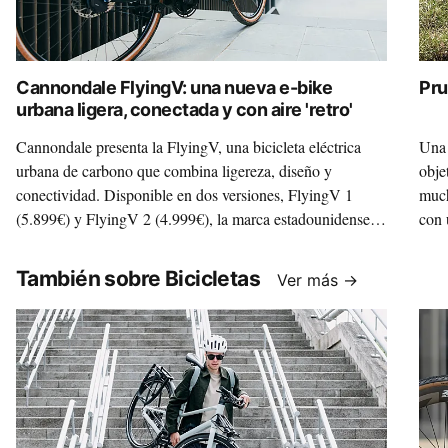
Cannondale FlyingV: una nueva e-bike
Pru
urbana ligera, conectada y con aire 'retro'
Cannondale presenta la FlyingV, una bicicleta eléctrica
Una 
urbana de carbono que combina ligereza, diseño y
obje
conectividad. Disponible en dos versiones, FlyingV 1
much
(5.899€) y FlyingV 2 (4.999€), la marca estadounidense
con 
apuesta por un nuevo estándar en movilidad eléctrica
Carg
urbana.
¿Val
También sobre Bicicletas
Ver más →