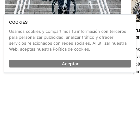
COOKIES
Orbea Vector: una convencional poco
Pru
Usamos cookies y compartimos tu información con terceros
convencional
gra
para personalizar publicidad, analizar tráfico y ofrecer
Mo
servicios relacionados con redes sociales. Al utilizar nuestra
De aluminio, ligera y con distintas opciones de
Dive
Web, aceptas nuestra
Política de cookies
.
almacenamiento y posibilidades de carga. La Orbea Vector
salv
no tiene asistencia eléctrica, y te contamos todo sobre ella.
prof
Aceptar
ejem
de t
grav
¡Únete a nuestra comunidad!
Sé el primero en recibir las últimas novedades de Ciclosfera
Tu email
Apuntarme