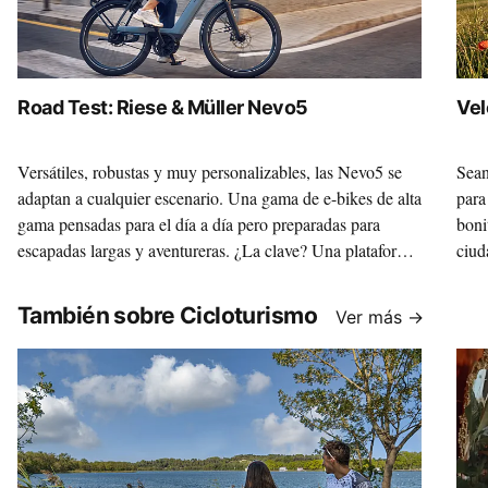
Road Test: Riese & Müller Nevo5
Vel
Versátiles, robustas y muy personalizables, las Nevo5 se
Sean
adaptan a cualquier escenario. Una gama de e-bikes de alta
para
gama pensadas para el día a día pero preparadas para
boni
escapadas largas y aventureras. ¿La clave? Una plataforma
ciud
sólida sobre la que, gracias a la variedad de motores y
Vill
componentes, construir la máquina de tus sueños.
marc
También sobre Cicloturismo
Ver más →
35 c