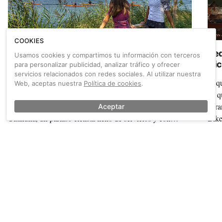
COOKIES
Banyoles is gravel
Bed
Usamos cookies y compartimos tu información con terceros
Cic
para personalizar publicidad, analizar tráfico y ofrecer
servicios relacionados con redes sociales. Al utilizar nuestra
Sin masificaciones ni rutas eternas, con la montaña como
Si q
Web, aceptas nuestra
Política de cookies
.
marco perfecto y un precioso lago de telón de fondo: así es
de q
Banyoles, nuevo ‘Territori Bikefriendly’ al norte de
gara
Aceptar
Cataluña, un paraíso ciclista lleno de servicios y con
Bike
mucha, mucha personalidad.
vera
También sobre Camino de santiago
Ver más →