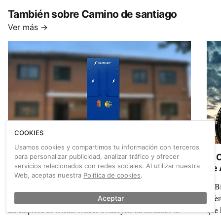
También sobre Camino de santiago
Ver más →
COOKIES
Usamos cookies y compartimos tu información con terceros
Un cargador de e-bikes con energía solar en
El 
para personalizar publicidad, analizar tráfico y ofrecer
servicios relacionados con redes sociales. Al utilizar nuestra
el Camino de Santiago
de 
Web, aceptas nuestra
Política de cookies
.
Energía solar directa a la batería de tu bicicleta eléctrica.
A Bi
Sostenibilidad en mayúsculas en el Camino de Santiago.
refe
Aceptar
La empresa de tótems solares Solarcycle ha instalado la
que 