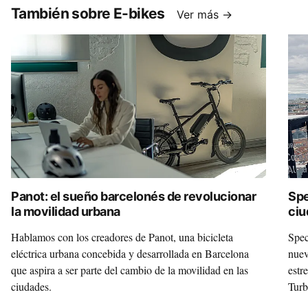
También sobre E-bikes
Ver más →
Panot: el sueño barcelonés de revolucionar
Spe
la movilidad urbana
ciu
Vad
Hablamos con los creadores de Panot, una bicicleta
Spec
eléctrica urbana concebida y desarrollada en Barcelona
nuev
que aspira a ser parte del cambio de la movilidad en las
estr
ciudades.
Tur