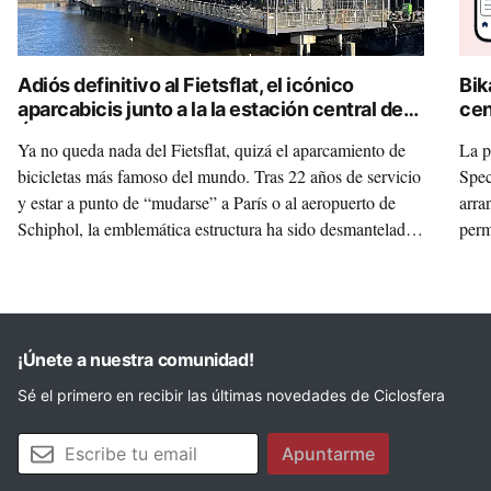
Adiós definitivo al Fietsflat, el icónico
Bik
aparcabicis junto a la la estación central de
cen
Ámsterdam
dig
Ya no queda nada del Fietsflat, quizá el aparcamiento de
La p
bicicletas más famoso del mundo. Tras 22 años de servicio
Spec
y estar a punto de “mudarse” a París o al aeropuerto de
arra
Schiphol, la emblemática estructura ha sido desmantelada
perm
para convertir su acero y hormigón en nuevo mobiliario
turi
urbano y carreteras ecológicas. Esta es la historia de lo que
implica improvisar y el coste que genera no prever bien las
cosas.
¡Únete a nuestra comunidad!
Sé el primero en recibir las últimas novedades de Ciclosfera
Tu email
Apuntarme