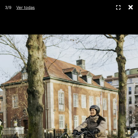
C
Pantall
3/9
Ver todas